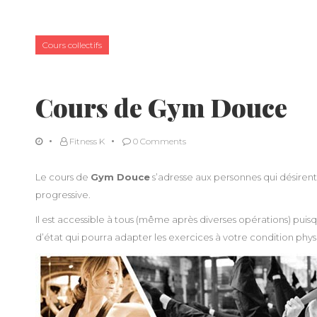
Cours collectifs
Cours de Gym Douce
Fitness K
0 Comments
Le cours de
Gym Douce
s’adresse aux personnes qui désiren
progressive.
Il est accessible à tous (même après diverses opérations) puisq
d’état qui pourra adapter les exercices à votre condition phys