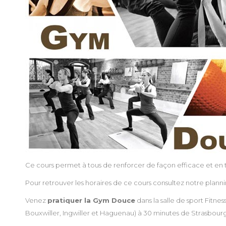
Ce cours permet à tous de renforcer de façon efficace et en 
Pour retrouver les horaires de ce cours consultez notre planni
Venez
pratiquer la Gym Douce
dans la salle de sport Fitne
Bouxwiller, Ingwiller et Haguenau) à 30 minutes de Strasbourg